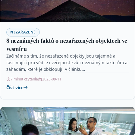
NEZAŘAZENÉ
8 neznámých faktů o nezařazených objektech ve
vesmíru
Začínáme s tím, že nezařazené objekty jsou tajemné a
fascinující pro vědce i veřejnost kvůli neznámým faktorům a
záhadám, které je obklopují. V článku…
7 minut czytania
2023-09-11
Číst více