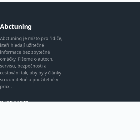
Abctuning
Abctuning je místo pro řidiče,
kteří hledají užitečné
informace bez zbytečné
omáčky. Píšeme o autech,
servisu, bezpečnosti a
cestování tak, aby byly články
srozumitelné a použitelné v
praxi.
KATEGORIE
Nezařazené
Novinky O Automobilech
Poradní Rubrika