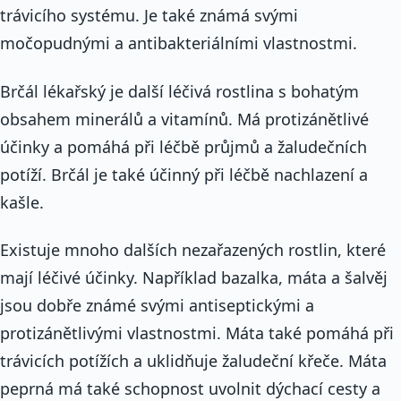
trávicího systému. Je také známá svými
močopudnými a antibakteriálními vlastnostmi.
Brčál lékařský je další léčivá rostlina s bohatým
obsahem minerálů a vitamínů. Má protizánětlivé
účinky a pomáhá při léčbě průjmů a žaludečních
potíží. Brčál je také účinný při léčbě nachlazení a
kašle.
Existuje mnoho dalších nezařazených rostlin, které
mají léčivé účinky. Například bazalka, máta a šalvěj
jsou dobře známé svými antiseptickými a
protizánětlivými vlastnostmi. Máta také pomáhá při
trávicích potížích a uklidňuje žaludeční křeče. Máta
peprná má také schopnost uvolnit dýchací cesty a