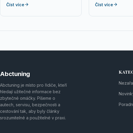
Číst více
Číst více
tyto příčiny a…
umożliwiając lider
reagowanie na dy
zmiany rynkowe. 
KATE
Abctuning
Nezař
Abctuning je místo pro řidiče, kteří
hledají užitečné informace bez
Novink
zbytečné omáčky. Píšeme o
Poradn
autech, servisu, bezpečnosti a
cestování tak, aby byly články
srozumitelné a použitelné v praxi.