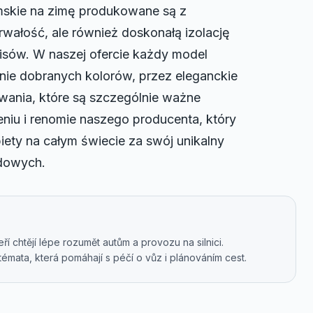
skie na zimę produkowane są z
trwałość, ale również doskonałą izolację
isów. W naszej ofercie każdy model
nnie dobranych kolorów, przez eleganckie
wania, które są szczególnie ważne
iu i renomie naszego producenta, który
iety na całym świecie za swój unikalny
dowych.
í chtějí lépe rozumět autům a provozu na silnici.
émata, která pomáhají s péčí o vůz i plánováním cest.