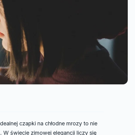
dealnej czapki na chłodne mrozy to nie
 W świecie zimowej elegancji liczy się