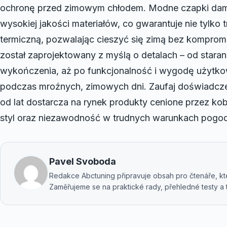
ochronę przed zimowym chłodem. Modne czapki dam
wysokiej jakości materiałów, co gwarantuje nie tylko 
termiczną, pozwalając cieszyć się zimą bez komprom
został zaprojektowany z myślą o detalach – od stara
wykończenia, aż po funkcjonalność i wygodę użytko
podczas mroźnych, zimowych dni. Zaufaj doświadczen
od lat dostarcza na rynek produkty cenione przez kob
styl oraz niezawodność w trudnych warunkach pogo
Pavel Svoboda
Redakce Abctuning připravuje obsah pro čtenáře, kteř
Zaměřujeme se na praktické rady, přehledné testy a t