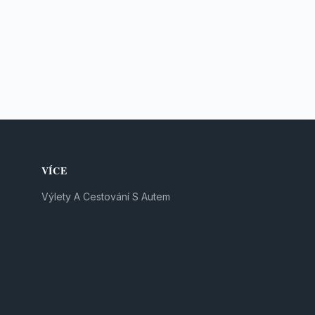
VÍCE
Výlety A Cestování S Autem