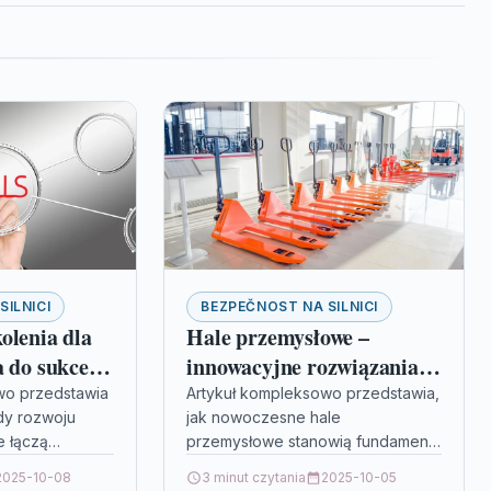
SILNICI
BEZPEČNOST NA SILNICI
olenia dla
Hale przemysłowe –
a do sukcesu
innowacyjne rozwiązania
na miarę Twojego biznesu
wo przedstawia
Artykuł kompleksowo przedstawia,
y rozwoju
jak nowoczesne hale
e łączą
przemysłowe stanowią fundament
ę z
innowacyjnych rozwiązań
2025-10-08
3 minut czytania
2025-10-05
ętnościami,
umożliwiających dynamiczny