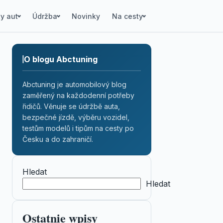
y aut
Údržba
Novinky
Na cesty
O blogu Abctuning
Abctuning je automobilový blog
zaměřený na každodenní potřeby
řidičů. Věnuje se údržbě auta,
bezpečné jízdě, výběru vozidel,
testům modelů i tipům na cesty po
Česku a do zahraničí.
Hledat
Hledat
Ostatnie wpisy