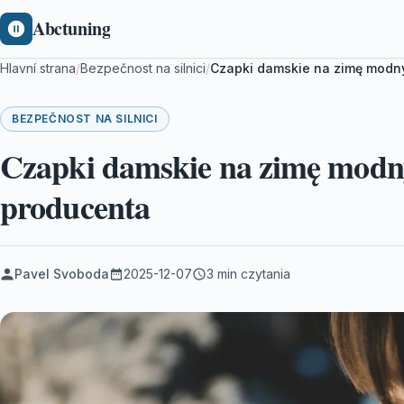
Abctuning
Hlavní strana
/
Bezpečnost na silnici
/
Czapki damskie na zimę modn
BEZPEČNOST NA SILNICI
Czapki damskie na zimę modn
producenta
Pavel Svoboda
2025-12-07
3 min czytania