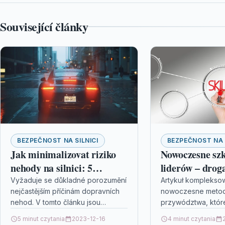
Související články
BEZPEČNOST NA SILNICI
BEZPEČNOST NA 
Jak minimalizovat riziko
Nowoczesne szk
nehody na silnici: 5
liderów – drog
klíčových tipů pro řidiče
Twojej firmy
Vyžaduje se důkladné porozumění
Artykuł komplekso
nejčastějším příčinám dopravních
nowoczesne metod
nehod. V tomto článku jsou
przywództwa, któr
poskytnuty pět klíčových rad pro
teoretyczną wiedz
5 minut czytania
2023-12-16
4 minut czytania
řidiče, které pomáhají identifikovat
praktycznymi umiej