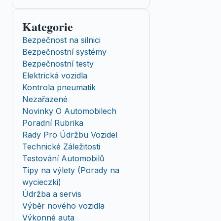
Kategorie
Bezpečnost na silnici
Bezpečnostní systémy
Bezpečnostní testy
Elektrická vozidla
Kontrola pneumatik
Nezařazené
Novinky O Automobilech
Poradní Rubrika
Rady Pro Údržbu Vozidel
Technické Záležitosti
Testování Automobilů
Tipy na výlety (Porady na
wycieczki)
Údržba a servis
Výběr nového vozidla
Výkonné auta